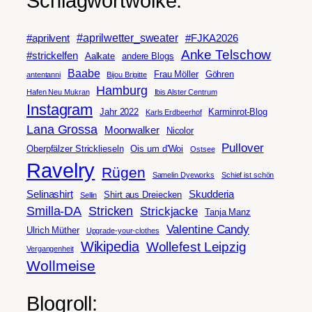
Schlagwortwolke:
#aprilwetter_sweater
#aprilvent
#FJKA2026
Anke Telschow
#strickelfen
Aalkate
andere Blogs
Baabe
Frau Möller
Göhren
antentanni
Bijou Brigitte
Hamburg
Hafen Neu Mukran
Ibis Alster Centrum
Instagram
Jahr 2022
Karminrot-Blog
Karls Erdbeerhof
Lana Grossa
Moonwalker
Nicolor
Pullover
Oberpfälzer Stricklieseln
Ois um d'Woi
Ostsee
Ravelry
Rügen
Samelin Dyeworks
Schief ist schön
Selinashirt
Skudderia
Shirt aus Dreiecken
Sellin
Smilla-DA
Stricken
Strickjacke
Tanja Manz
Valentine Candy
Ulrich Müther
Upgrade-your-clothes
Wikipedia
Wollefest Leipzig
Vergangenheit
Wollmeise
Blogroll: