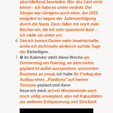
abschließend beurteilen. Wer das Lied nicht
kennt – ich habe es unten verlinkt. Der
Sänger war übrigens auch einer, der 1933
emigriert ist wegen der Judenverfolgung
durch die Nazis. Dazu fallen mir noch zwei
Bücher ein, die ich sehr spannend fand –
ich stelle sie unten vor.
Seit ich keinen Garten mehr bewirtschafte,
achte ich nicht mehr akribisch auf die Tage
der
Eisheiligen.
❼
Im Kalender steht diese Woche
am
Donnerstag ein Feiertag, an dem nichts
geplant ist außer ausspannen, ansonsten
Business as usual
, ich
habe
für Freitag den
Aufbau eines „Pavillons“ auf meiner
Terrasse
geplant und dann
freue ich mich
auf ein Wochenende auch
noch völlig unverplant, also mit Kapazitäten
zur weiteren Entspannung und Strickzeit
.