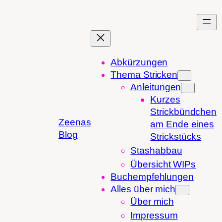
Zum
Inhalt
springen
Abkürzungen
Thema Stricken
Anleitungen
Kurzes
Strickbündchen
Zeenas
am Ende eines
Blog
Strickstücks
Stashabbau
Übersicht WIPs
Buchempfehlungen
Alles über mich
Über mich
Impressum