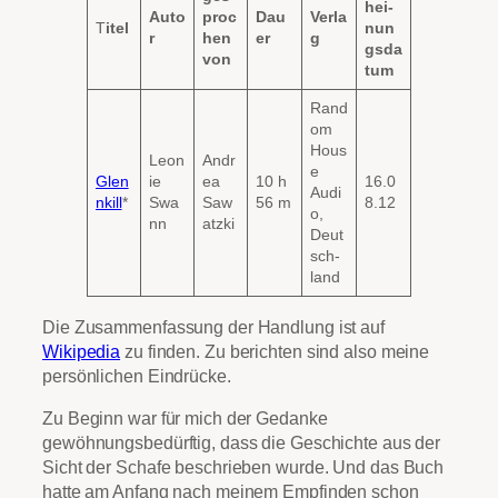
hei-
Auto
proc
Dau
Verla
T
itel
nun
r
hen
er
g
gsda
von
tum
Rand
om
Hous
Leon
Andr
e
Glen
ie
ea
10 h
16.0
Audi
nkill
*
Swa
Saw
56 m
8.12
o,
nn
atzki
Deut
sch-
land
Die Zusammenfassung der Handlung ist auf
Wikipedia
zu finden. Zu berichten sind also meine
persönlichen Eindrücke.
Zu Beginn war für mich der Gedanke
gewöhnungsbedürftig, dass die Geschichte aus der
Sicht der Schafe beschrieben wurde. Und das Buch
hatte am Anfang nach meinem Empfinden schon