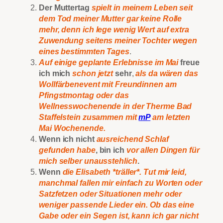
Der Muttertag
spielt in meinem Leben seit
dem Tod meiner Mutter gar keine Rolle
mehr, denn ich lege wenig Wert auf extra
Zuwendung seitens meiner Tochter wegen
eines bestimmten Tages
.
Auf einige geplante Erlebnisse im Mai
freue
ich mich
schon jetzt
sehr
,
als da wären das
Wollfärbenevent mit Freundinnen am
Pfingstmontag oder das
Wellnesswochenende in der Therme Bad
Staffelstein zusammen mit
mP
am letzten
Mai Wochenende.
Wenn ich nicht
ausreichend Schlaf
gefunden habe
, bin ich
vor allen Dingen für
mich selber unausstehlich
.
Wenn
die Elisabeth *träller*. Tut mir leid,
manchmal fallen mir einfach zu Worten oder
Satzfetzen oder Situationen mehr oder
weniger passende Lieder ein. Ob das eine
Gabe oder ein Segen ist, kann ich gar nicht