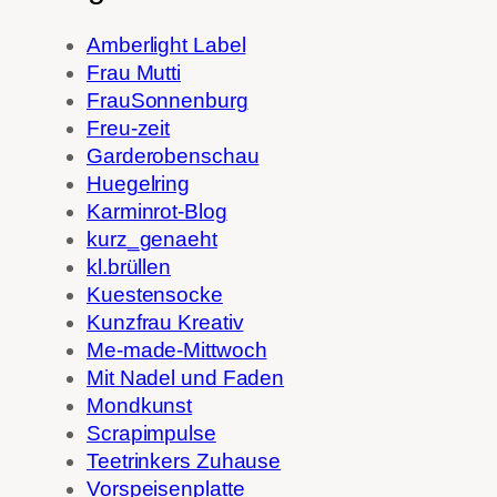
Amberlight Label
Frau Mutti
FrauSonnenburg
Freu-zeit
Garderobenschau
Huegelring
Karminrot-Blog
kurz_genaeht
kl.brüllen
Kuestensocke
Kunzfrau Kreativ
Me-made-Mittwoch
Mit Nadel und Faden
Mondkunst
Scrapimpulse
Teetrinkers Zuhause
Vorspeisenplatte