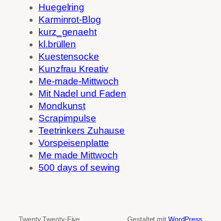
Huegelring
Karminrot-Blog
kurz_genaeht
kl.brüllen
Kuestensocke
Kunzfrau Kreativ
Me-made-Mittwoch
Mit Nadel und Faden
Mondkunst
Scrapimpulse
Teetrinkers Zuhause
Vorspeisenplatte
Me made Mittwoch
500 days of sewing
Twenty Twenty-Five
Gestaltet mit
WordPress