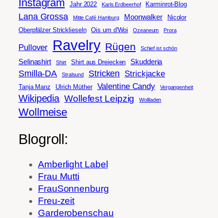
Instagram
Jahr 2022
Karminrot-Blog
Karls Erdbeerhof
Lana Grossa
Moonwalker
Nicolor
Mitte Café Hamburg
Oberpfälzer Stricklieseln
Ois um d'Woi
Ozeaneum
Prora
Ravelry
Rügen
Pullover
Schief ist schön
Selinashirt
Skudderia
Shirt aus Dreiecken
Shirt
Smilla-DA
Stricken
Strickjacke
Stralsund
Valentine Candy
Tanja Manz
Ulrich Müther
Vergangenheit
Wikipedia
Wollefest Leipzig
Wollladen
Wollmeise
Blogroll:
Amberlight Label
Frau Mutti
FrauSonnenburg
Freu-zeit
Garderobenschau