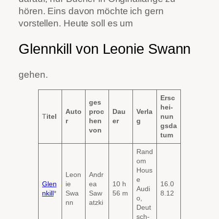
hören. Eins davon möchte ich gern
vorstellen. Heute soll es um
Glennkill von Leonie Swann
gehen.
Ersc
ges
hei-
Auto
proc
Dau
Verla
T
itel
nun
r
hen
er
g
gsda
von
tum
Rand
om
Hous
Leon
Andr
e
Glen
ie
ea
10 h
16.0
Audi
nkill
*
Swa
Saw
56 m
8.12
o,
nn
atzki
Deut
sch-