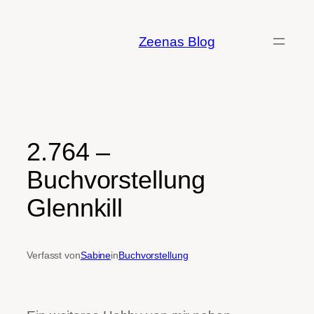
Zum
Inhalt
Zeenas Blog
springen
2.764 –
Buchvorstellung
Glennkill
Verfasst von
Sabine
in
Buchvorstellung