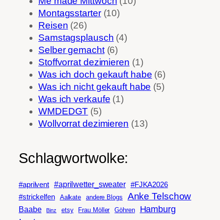
Me made Mittwoch
(10)
Montagsstarter
(10)
Reisen
(26)
Samstagsplausch
(4)
Selber gemacht
(6)
Stoffvorrat dezimieren
(1)
Was ich doch gekauft habe
(6)
Was ich nicht gekauft habe
(5)
Was ich verkaufe
(1)
WMDEDGT
(5)
Wollvorrat dezimieren
(13)
Schlagwortwolke:
#aprilwetter_sweater
#aprilvent
#FJKA2026
Anke Telschow
#strickelfen
Aalkate
andere Blogs
Hamburg
Baabe
etsy
Frau Möller
Göhren
Binz