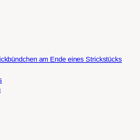
ickbündchen am Ende eines Strickstücks
s
n