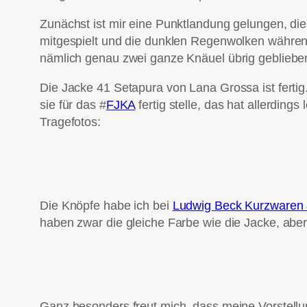
Zunächst ist mir eine Punktlandung gelungen, die 
mitgespielt und die dunklen Regenwolken während
nämlich genau zwei ganze Knäuel übrig gebliebe
Die Jacke 41 Setapura von Lana Grossa ist fertig.
sie für das #
FJKA
fertig stelle, das hat allerdin
Tragefotos:
Die Knöpfe habe ich bei
Ludwig Beck Kurzwaren &
haben zwar die gleiche Farbe wie die Jacke, abe
Ganz besonders freut mich, dass meine Vorstellu