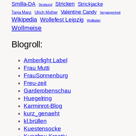
Smilla-DA
Stricken
Strickjacke
Stralsund
Valentine Candy
Tanja Manz
Ulrich Müther
Vergangenheit
Wikipedia
Wollefest Leipzig
Wollladen
Wollmeise
Blogroll:
Amberlight Label
Frau Mutti
FrauSonnenburg
Freu-zeit
Garderobenschau
Huegelring
Karminrot-Blog
kurz_genaeht
kl.brüllen
Kuestensocke