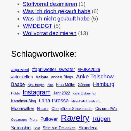
Stoffvorrat dezimieren
(1)
Was ich doch gekauft habe
(6)
Was ich nicht gekauft habe
(5)
WMDEDGT
(5)
Wollvorrat dezimieren
(13)
Schlagwortwolke:
#aprilwetter_sweater
#aprilvent
#FJKA2026
Anke Telschow
#strickelfen
Aalkate
andere Blogs
Hamburg
Baabe
Frau Möller
Göhren
Bijou Brigitte
Binz
Instagram
Jahr 2022
Hobbii
Karls Erdbeerhof
Lana Grossa
Karminrot-Blog
Mitte Café Hamburg
Moonwalker
Nicolor
Oberpfälzer Stricklieseln
Ois um d'Woi
Ravelry
Rügen
Pullover
Ozeaneum
Prora
Selinashirt
Skudderia
Shirt aus Dreiecken
Shirt