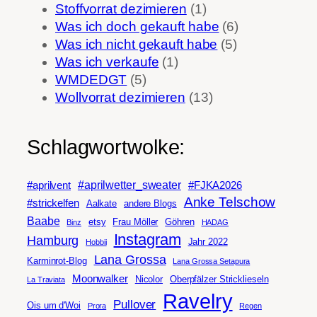
Stoffvorrat dezimieren
(1)
Was ich doch gekauft habe
(6)
Was ich nicht gekauft habe
(5)
Was ich verkaufe
(1)
WMDEDGT
(5)
Wollvorrat dezimieren
(13)
Schlagwortwolke:
#aprilwetter_sweater
#aprilvent
#FJKA2026
Anke Telschow
#strickelfen
Aalkate
andere Blogs
Baabe
etsy
Frau Möller
Göhren
Binz
HADAG
Instagram
Hamburg
Jahr 2022
Hobbii
Lana Grossa
Karminrot-Blog
Lana Grossa Setapura
Moonwalker
Nicolor
Oberpfälzer Stricklieseln
La Traviata
Ravelry
Pullover
Ois um d'Woi
Prora
Regen