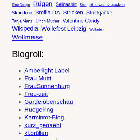
Rügen
Selinashirt
Shirt aus Dreiecken
Rico Design
Shirt
Smilla-DA
Stricken
Strickjacke
Skudderia
Valentine Candy
Tanja Manz
Ulrich Müther
Wikipedia
Wollefest Leipzig
Wollladen
Wollmeise
Blogroll:
Amberlight Label
Frau Mutti
FrauSonnenburg
Freu-zeit
Garderobenschau
Huegelring
Karminrot-Blog
kurz_genaeht
kl.brüllen