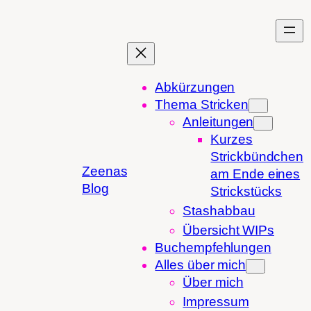
Zum
Inhalt
springen
Abkürzungen
Thema Stricken
Anleitungen
Kurzes
Strickbündchen
Zeenas
am Ende eines
Blog
Strickstücks
Stashabbau
Übersicht WIPs
Buchempfehlungen
Alles über mich
Über mich
Impressum