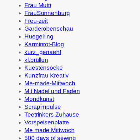
Frau Mutti
FrauSonnenburg
Freu-zeit
Garderobenschau
Huegelring
Karminrot-Blog
kurz_genaeht
kl.brüllen
Kuestensocke
Kunzfrau Kreativ
Me-made-Mittwoch
Mit Nadel und Faden
Mondkunst
Scrapimpulse
Teetrinkers Zuhause
Vorspeisenplatte
Me made Mittwoch
500 days of sewing