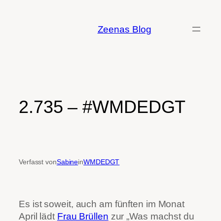
Zum
Inhalt
Zeenas Blog
springen
2.735 – #WMDEDGT
Verfasst von
Sabine
in
WMDEDGT
Es ist soweit, auch am fünften im Monat
April lädt
Frau Brüllen
zur „Was machst du