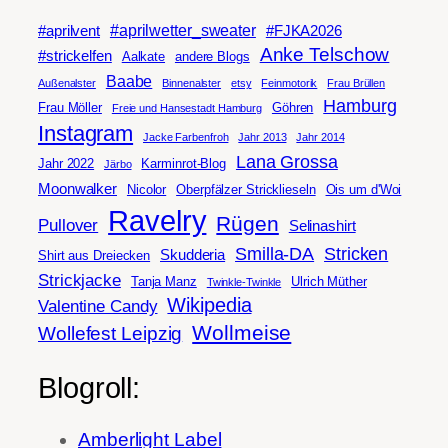
#aprilwetter_sweater
#aprilvent
#FJKA2026
Anke Telschow
#strickelfen
Aalkate
andere Blogs
Baabe
Außenalster
Binnenalster
etsy
Feinmotorik
Frau Brüllen
Hamburg
Frau Möller
Göhren
Freie und Hansestadt Hamburg
Instagram
Jacke Farbenfroh
Jahr 2013
Jahr 2014
Lana Grossa
Jahr 2022
Karminrot-Blog
Järbo
Moonwalker
Nicolor
Oberpfälzer Stricklieseln
Ois um d'Woi
Ravelry
Rügen
Pullover
Selinashirt
Smilla-DA
Stricken
Skudderia
Shirt aus Dreiecken
Strickjacke
Tanja Manz
Ulrich Müther
Twinkle-Twinkle
Wikipedia
Valentine Candy
Wollmeise
Wollefest Leipzig
Blogroll:
Amberlight Label