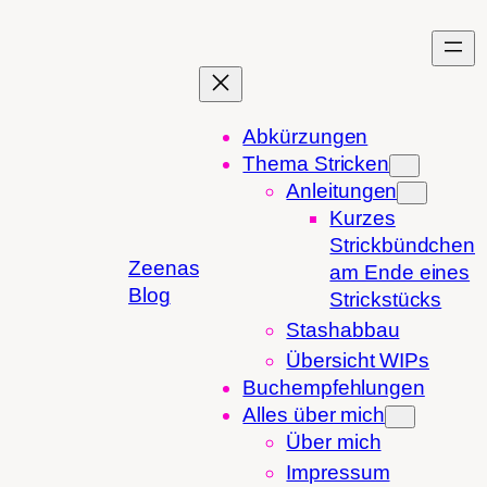
Zum
Inhalt
springen
Abkürzungen
Thema Stricken
Anleitungen
Kurzes
Strickbündchen
Zeenas
am Ende eines
Blog
Strickstücks
Stashabbau
Übersicht WIPs
Buchempfehlungen
Alles über mich
Über mich
Impressum