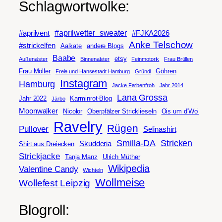
Schlagwortwolke:
#aprilwetter_sweater
#aprilvent
#FJKA2026
Anke Telschow
#strickelfen
Aalkate
andere Blogs
Baabe
etsy
Außenalster
Binnenalster
Feinmotorik
Frau Brüllen
Frau Möller
Göhren
Freie und Hansestadt Hamburg
Gründl
Instagram
Hamburg
Jacke Farbenfroh
Jahr 2014
Lana Grossa
Jahr 2022
Karminrot-Blog
Järbo
Moonwalker
Nicolor
Oberpfälzer Stricklieseln
Ois um d'Woi
Ravelry
Rügen
Pullover
Selinashirt
Smilla-DA
Stricken
Skudderia
Shirt aus Dreiecken
Strickjacke
Tanja Manz
Ulrich Müther
Wikipedia
Valentine Candy
Wichteln
Wollmeise
Wollefest Leipzig
Blogroll: