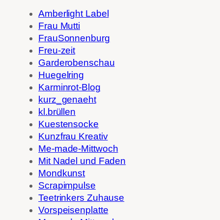
Amberlight Label
Frau Mutti
FrauSonnenburg
Freu-zeit
Garderobenschau
Huegelring
Karminrot-Blog
kurz_genaeht
kl.brüllen
Kuestensocke
Kunzfrau Kreativ
Me-made-Mittwoch
Mit Nadel und Faden
Mondkunst
Scrapimpulse
Teetrinkers Zuhause
Vorspeisenplatte