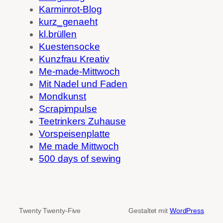
Karminrot-Blog
kurz_genaeht
kl.brüllen
Kuestensocke
Kunzfrau Kreativ
Me-made-Mittwoch
Mit Nadel und Faden
Mondkunst
Scrapimpulse
Teetrinkers Zuhause
Vorspeisenplatte
Me made Mittwoch
500 days of sewing
Twenty Twenty-Five
Gestaltet mit
WordPress