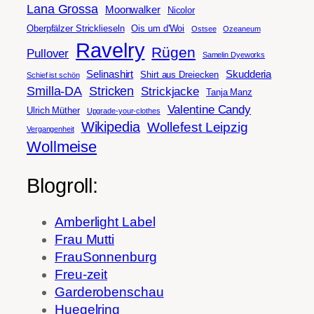
Lana Grossa
Moonwalker
Nicolor
Oberpfälzer Stricklieseln
Ois um d'Woi
Ostsee
Ozeaneum
Ravelry
Rügen
Pullover
Samelin Dyeworks
Selinashirt
Skudderia
Shirt aus Dreiecken
Schief ist schön
Smilla-DA
Stricken
Strickjacke
Tanja Manz
Valentine Candy
Ulrich Müther
Upgrade-your-clothes
Wikipedia
Wollefest Leipzig
Vergangenheit
Wollmeise
Blogroll:
Amberlight Label
Frau Mutti
FrauSonnenburg
Freu-zeit
Garderobenschau
Huegelring