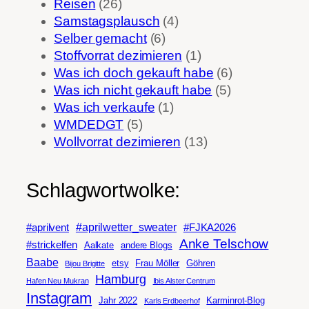
Reisen
(26)
Samstagsplausch
(4)
Selber gemacht
(6)
Stoffvorrat dezimieren
(1)
Was ich doch gekauft habe
(6)
Was ich nicht gekauft habe
(5)
Was ich verkaufe
(1)
WMDEDGT
(5)
Wollvorrat dezimieren
(13)
Schlagwortwolke:
#aprilwetter_sweater
#aprilvent
#FJKA2026
Anke Telschow
#strickelfen
Aalkate
andere Blogs
Baabe
etsy
Frau Möller
Göhren
Bijou Brigitte
Hamburg
Hafen Neu Mukran
Ibis Alster Centrum
Instagram
Jahr 2022
Karminrot-Blog
Karls Erdbeerhof