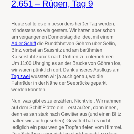
2.651 – Rügen, Tag 9
Heute sollte es ein besonders heißer Tag werden,
mindestens so wie gestern. Wir hatten aber schon
am vergangenen Donnerstag die Idee, mit einem
Adler-Schiff
die Rundfahrt von Göhren über Sellin,
Binz, vorbei an Sassnitz und am berühmten
Kaiserstuhl zurück nach Göhren zu unternehmen.
Um 11:00 Uhr ging es an der Brücke von Göhren los,
wir waren pünktlich dort. Dank unseres Ausflugs am
Tag zwei
wussten wir ja auch genau, wo die
Fahrräder in der Nähe der Seebrücke geparkt
werden konnten.
Nun, was gibt es zu erzählen. Nicht viel. Wir nahmen
auf dem Schiff Plätze ein – erst außen, dann innen,
denn es sah stark nach Gewitter aus (und einen Blitz
hatten wir auch gesehen). Gewittert hat es nicht,
lediglich ein paar wenige Tropfen fielen vom Himmel.
Das Schiff war aber nicht so stark besucht, so dass