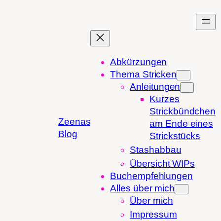
Zum
Inhalt
springen
Abkürzungen
Thema Stricken
Anleitungen
Kurzes
Strickbündchen
Zeenas
am Ende eines
Blog
Strickstücks
Stashabbau
Übersicht WIPs
Buchempfehlungen
Alles über mich
Über mich
Impressum