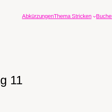
Abkürzungen
Thema Stricken
Buche
g 11