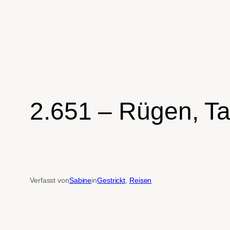
2.651 – Rügen, Ta
Verfasst von
Sabine
in
Gestrickt
, 
Reisen