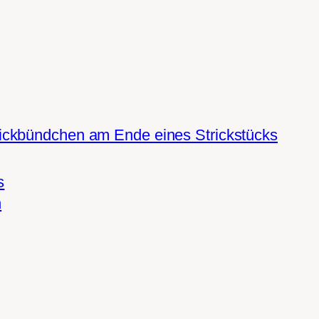
ickbündchen am Ende eines Strickstücks
s
n